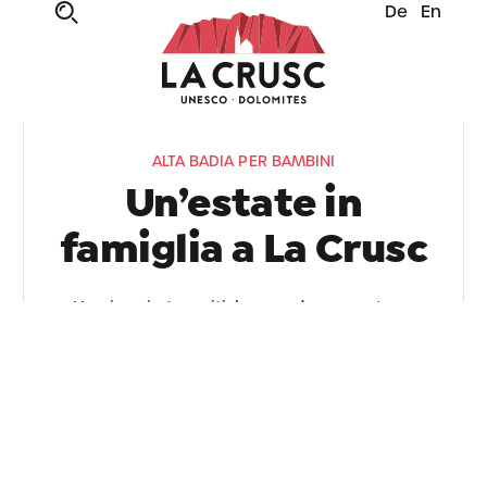
De
En
ALTA BADIA PER BAMBINI
Un’estate in
famiglia a La Crusc
Un viaggio tra miti, leggende, avventure,
giochi e montagne di divertimento: l’Alta
Badia è un variopinto caleidoscopio di
esperienze da vivere tra mille sfumature di
verde. Emozioni da condividere con tutta la
famiglia, anzi: emozioni da… condi-vivere!