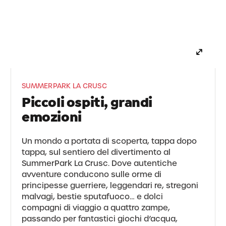
dove natura, giochi, avventure e leggende si
abbracciano e gli occhietti dei piccoli
esploratori si illuminano di gioia!
SUMMERPARK LA CRUSC
Piccoli ospiti, grandi
emozioni
Un mondo a portata di scoperta, tappa dopo
tappa, sul sentiero del divertimento al
SummerPark La Crusc. Dove autentiche
avventure conducono sulle orme di
principesse guerriere, leggendari re, stregoni
malvagi, bestie sputafuoco… e dolci
compagni di viaggio a quattro zampe,
passando per fantastici giochi d’acqua,