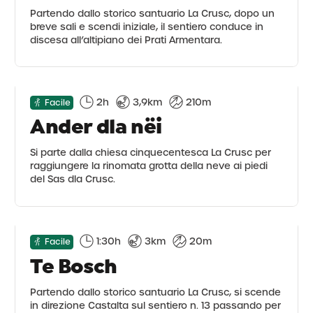
Partendo dallo storico santuario La Crusc, dopo un
breve sali e scendi iniziale, il sentiero conduce in
discesa all’altipiano dei Prati Armentara.
2h
3,9km
210m
Facile
Ander dla nëi
Si parte dalla chiesa cinquecentesca La Crusc per
raggiungere la rinomata grotta della neve ai piedi
del Sas dla Crusc.
1:30h
3km
20m
Facile
Te Bosch
Partendo dallo storico santuario La Crusc, si scende
in direzione Castalta sul sentiero n. 13 passando per