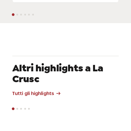
Altri highlights a La
Crusc
Pra de Armentara
Tutti gli highlights