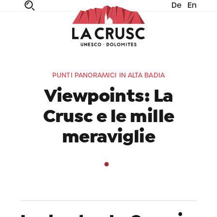
De
En
fe
n
ta
dia
PUNTI PANORAMICI IN ALTA BADIA
Viewpoints: La
Crusc e le mille
meraviglie