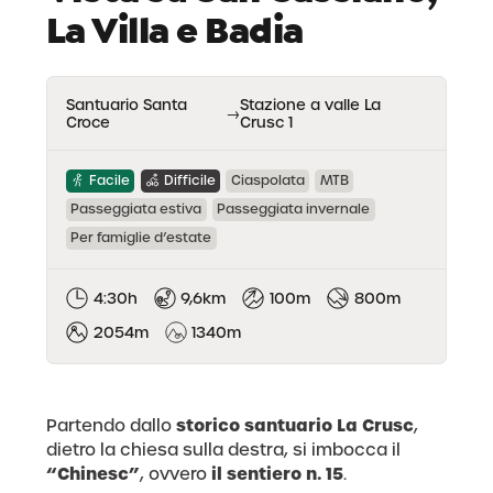
La Villa e Badia
Santuario Santa
Stazione a valle La
→
Croce
Crusc 1
Facile
Difficile
Ciaspolata
MTB
Passeggiata estiva
Passeggiata invernale
Per famiglie d’estate
4:30h
9,6km
100m
800m
2054m
1340m
storico santuario La Crusc
Partendo dallo
,
dietro la chiesa sulla destra, si imbocca il
“Chinesc”
il sentiero n. 15
, ovvero
.