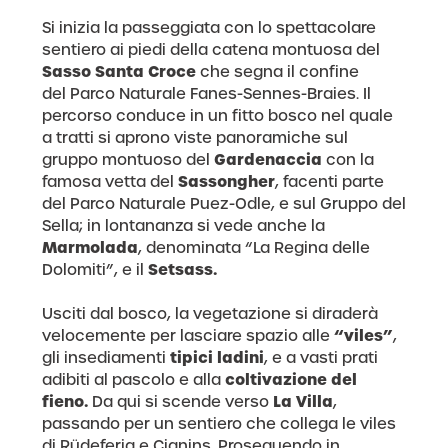
Si inizia la passeggiata con lo spettacolare
sentiero ai piedi della catena montuosa del
Sasso Santa Croce
che segna il confine
del Parco Naturale Fanes-Sennes-Braies. Il
percorso conduce in un fitto bosco nel quale
a tratti si aprono viste panoramiche sul
Gardenaccia
gruppo montuoso del
con la
Sassongher
famosa vetta del
, facenti parte
del Parco Naturale Puez-Odle, e sul Gruppo del
Sella; in lontananza si vede anche la
Marmolada
, denominata “La Regina delle
Setsass.
Dolomiti”, e il
Usciti dal bosco, la vegetazione si diraderà
“viles”
velocemente per lasciare spazio alle
,
tipici ladini
gli insediamenti
, e a vasti prati
coltivazione del
adibiti al pascolo e alla
fieno.
La Villa
Da qui si scende verso
,
passando per un sentiero che collega le viles
di Rüdeferia e Cianins. Proseguendo in