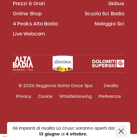
Prezzi & Orari
Skibus
Online Shop
Scuola Sci Badia
4 Peaks Alta Badia
Noleggio Sci
Live Webcam
© 2026 Seggiovia Santa Croce Spa
Credits
Privacy
Cookie
Whistleblowing
Preferenze
Gli impianti di risalita La Crusc saranno aperti dal
13 giugno
al
4 ottobre.