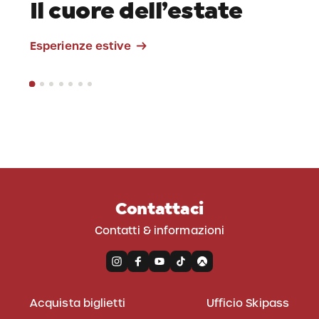
Il cuore dell’estate
Passeggiate
Esperienze estive
Contattaci
Contatti & informazioni
Acquista biglietti
Ufficio Skipass