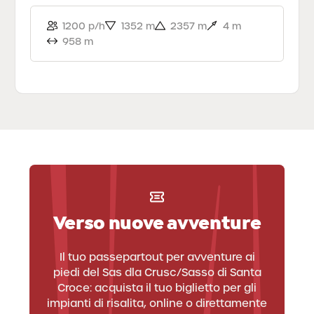
1200 p/h
1352 m
2357 m
4 m
958 m
1
/
2
L’estate in tutti i
Un inverno sulle
sensi, in Alta Badia
vette
Verso nuove avventure
dell’avventura in
L’estate in Alta Badia è una festa. Per i sensi,
Il tuo passepartout per avventure ai
Alta Badia
per l’anima, per te. Un’avventura da cogliere,
piedi del Sas dla Crusc/Sasso di Santa
una meraviglia da abbracciare. Un’estate… da
Croce: acquista il tuo biglietto per gli
vivere, letteralmente.
impianti di risalita, online o direttamente
Un inverno che sa di felicità, di avventura, di