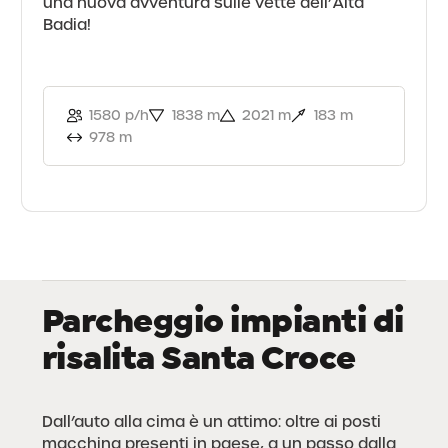
una nuova avventura sulle vette dell’Alta
Badia!
1580 p/h
1838 m
2021 m
183 m
978 m
Parcheggio impianti di
risalita Santa Croce
Dall’auto alla cima è un attimo: oltre ai posti
macchina presenti in paese, a un passo dalla