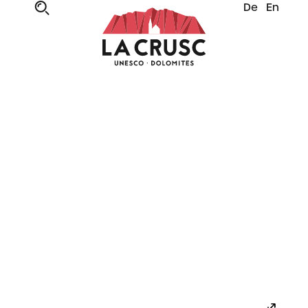
De
En
SULLE VETTE DELL’ALTA BADIA
Impianti di risalita
a La Crusc
Intima, inconfondibile e innovativa, con
impianti di risalita di ultima generazione: La
Crusc ti porta sulle vette dell’avventura! Sali a
bordo e vola verso nuove emozioni a un
passo dal cielo.