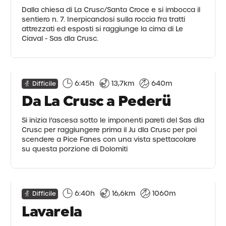
Dalla chiesa di La Crusc/Santa Croce e si imbocca il
sentiero n. 7. Inerpicandosi sulla roccia fra tratti
attrezzati ed esposti si raggiunge la cima di Le
Ciaval - Sas dla Crusc.
6:45h
13,7km
640m
Difficile
Da La Crusc a Pederü
Si inizia l’ascesa sotto le imponenti pareti del Sas dla
Crusc per raggiungere prima il Ju dla Crusc per poi
scendere a Pice Fanes con una vista spettacolare
su questa porzione di Dolomiti
6:40h
16,6km
1060m
Difficile
Lavarela