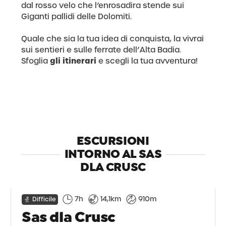
dal rosso velo che l’enrosadira stende sui
Giganti pallidi delle Dolomiti.
Quale che sia la tua idea di conquista, la vivrai
sui sentieri e sulle ferrate dell’Alta Badia.
gli itinerari
Sfoglia
e scegli la tua avventura!
Scopri anche 4 peaks
ESCURSIONI
INTORNO AL SAS
DLA CRUSC
7h
14,1km
910m
Difficile
Sas dla Crusc