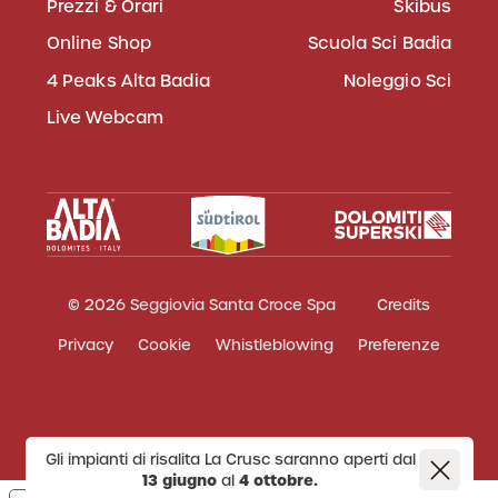
Prezzi & Orari
Skibus
Online Shop
Scuola Sci Badia
4 Peaks Alta Badia
Noleggio Sci
Live Webcam
© 2026 Seggiovia Santa Croce Spa
Credits
Privacy
Cookie
Whistleblowing
Preferenze
Gli impianti di risalita La Crusc saranno aperti dal
13 giugno
al
4 ottobre.