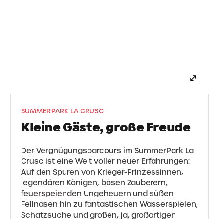
höchsten Gipfel des Vergnügens mit der
ganzen Familie erreichen – am besten
SummerPark La Crusc
im
, einem Spielplatz,
an dem Natur, Spiel, Abenteuer und Legenden
aufeinandertreffen – und Kinderaugen zum
Leuchten bringen!
SUMMERPARK LA CRUSC
Kleine Gäste, große Freude
Der Vergnügungsparcours im SummerPark La
Crusc ist eine Welt voller neuer Erfahrungen:
Auf den Spuren von Krieger-Prinzessinnen,
legendären Königen, bösen Zauberern,
feuerspeienden Ungeheuern und süßen
Fellnasen hin zu fantastischen Wasserspielen,
Schatzsuche und großen, ja, großartigen