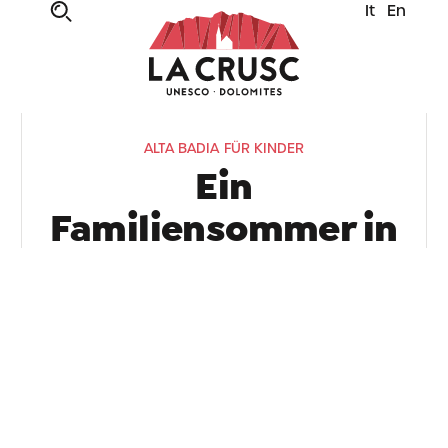
It
En
ALTA BADIA FÜR KINDER
Ein
Familiensommer in
La Crusc
Eine Entdeckungsreise durch Mythen,
Legenden, Abenteuer, Spiele und bergeweise
Spaß: Alta Badia ist eine Farbenpracht an
Erfahrungen. Hier gibt’s Hochgefühle für die
ganze Familie, ja: Momente zum (Er)Leben!