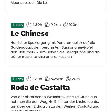
Alpensee Lech Dlá Lé.
4:30h
9,6km
100m
Easy
Le Chinesc
Herrlicher Spaziergang mit Panoramablick auf die
Gardenaccia, den berühmten Sassongher-Gipfel,
den Naturpark Puez-Geisler, die Sellagruppe und die
Dörfer Badia, La Villa und St. Kassian.
2:30h
6,25km
20m
Easy
Roda de Castalta
Von der historischen Wallfahrtskirche La Crusc aus
nehmen Sie den Weg Nr. 13, hinter der Kirche rechts,
um über den Erdrutsch zu den Weilern Castalta und
Oies zu gelangen.