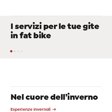
I servizi per le tue gite
in fat bike
Impianti di risalita
Nel cuore dell’inverno
Skitour La Crusc
Esperienze invernali