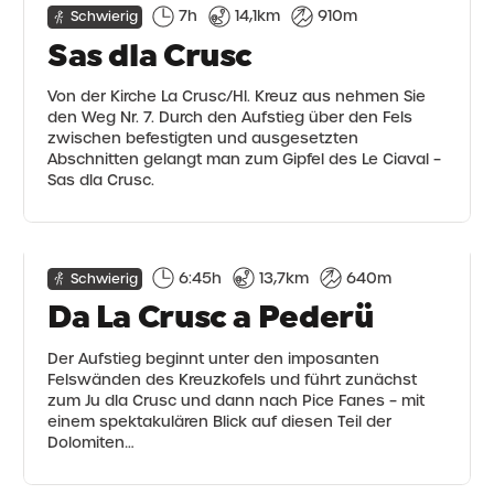
7h
14,1km
910m
Schwierig
Sas dla Crusc
Von der Kirche La Crusc/Hl. Kreuz aus nehmen Sie
den Weg Nr. 7. Durch den Aufstieg über den Fels
zwischen befestigten und ausgesetzten
Abschnitten gelangt man zum Gipfel des Le Ciaval –
Sas dla Crusc.
6:45h
13,7km
640m
Schwierig
Da La Crusc a Pederü
Der Aufstieg beginnt unter den imposanten
Felswänden des Kreuzkofels und führt zunächst
zum Ju dla Crusc und dann nach Pice Fanes – mit
einem spektakulären Blick auf diesen Teil der
Dolomiten…