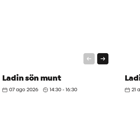
Ladin sön munt
Lad
07 ago 2026
14:30 - 16:30
21 