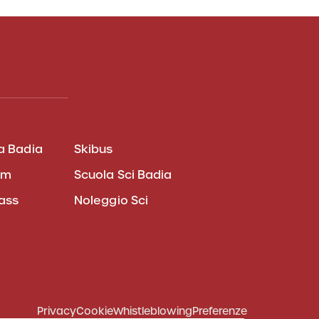
a Badia
Skibus
am
Scuola Sci Badia
pass
Noleggio Sci
Privacy
Cookie
Whistleblowing
Preferenze