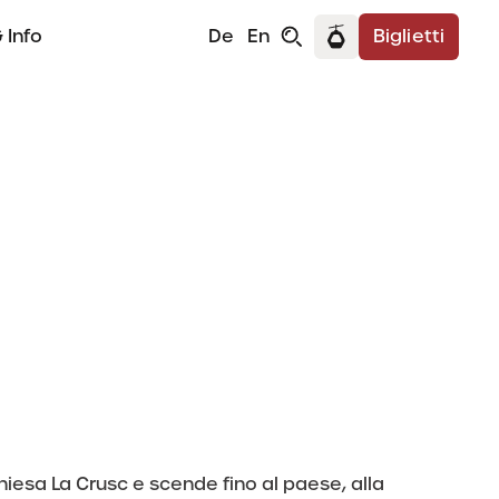
 Info
De
En
Biglietti
hiesa La Crusc e scende fino al paese, alla