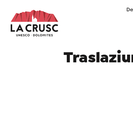
De
of life in Alta Badia
Traslaziu