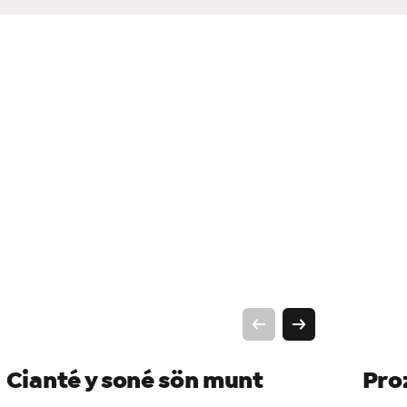
Cianté y soné sön munt
Pro