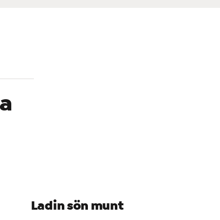
 a
Ladin sön munt