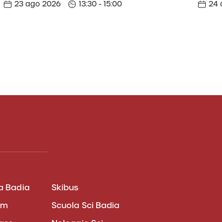
23 ago 2026
13:30 - 15:00
24 
a Badia
Skibus
am
Scuola Sci Badia