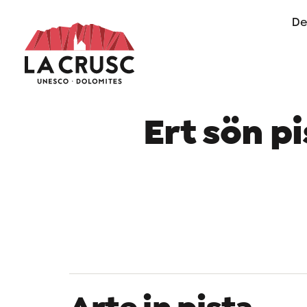
De
of life in Alta Badia
Ert sön pi