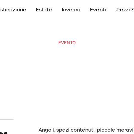
stinazione
Estate
Inverno
Eventi
Prezzi &
EVENTO
DoloDis
 luglio 2024
11:00 - 13:30
Stazione a monte La Crusc 1,
Angoli, spazi contenuti, piccole meravig