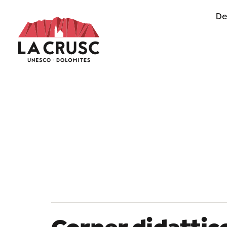
De
of life in Alta Badia
11