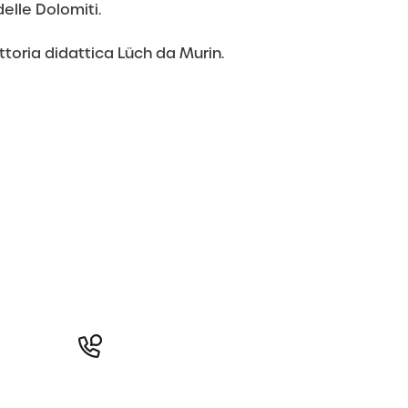
delle Dolomiti.
ttoria didattica Lüch da Murin.
nfo e contatto