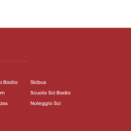
a Badia
Skibus
am
Scuola Sci Badia
pass
Noleggio Sci