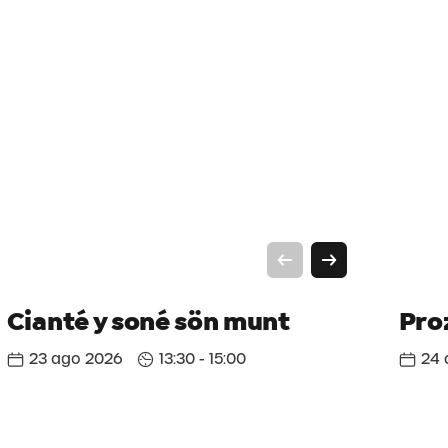
Cooperativa Turistica Alta Badia
info@altabadia.org
Cianté y soné sön munt
Pro
23 ago 2026
13:30 - 15:00
24 