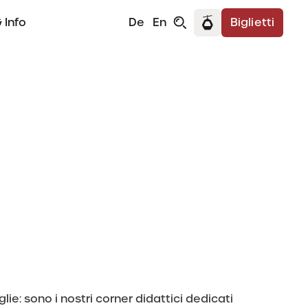
 Info
De
En
Biglietti
 Badia
lie: sono i nostri corner didattici dedicati