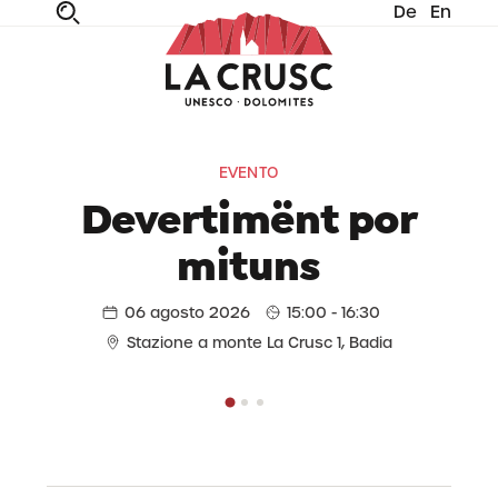
De
En
fe
n
ta
dia
EVENTO
Devertimënt por
mituns
06 agosto 2026
15:00 - 16:30
Stazione a monte La Crusc 1, Badia