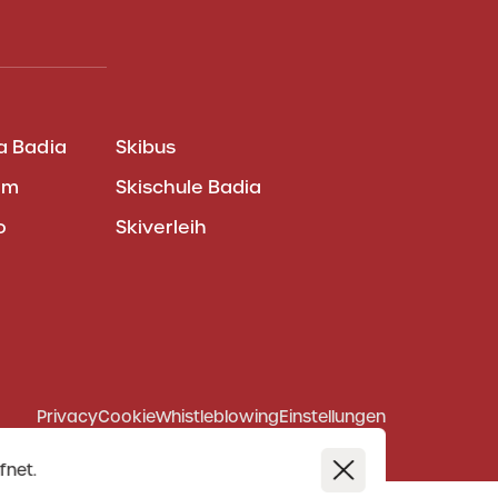
a Badia
Skibus
am
Skischule Badia
o
Skiverleih
Privacy
Cookie
Whistleblowing
Einstellungen
fnet.