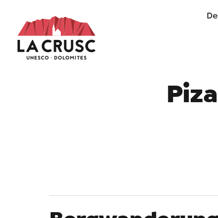
De
of life in Alta Badia
Piza