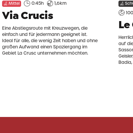
0:45h
1,6km
Mittel
Sch
Via Crucis
10
Le
Eine Abstiegsroute mit Kreuzwegen, die
einfach und für jedermann geeignet ist.
Herrli
Ideal für alle, die wenig Zeit haben und ohne
auf di
großen Aufwand einen Spaziergang im
Sasson
Gebiet La Crusc unternehmen möchten.
Geisle
Badia, 