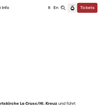
 Info
It
En
Tickets
rtskirche La Crusc/Hl. Kreuz
und führt