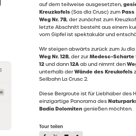
g
gesi
auf dem teilweise ausgesetzten,
Kreuzkofels
Pass 
(Sas dla Crusc) zum
Weg Nr. 7B
, der zunächst zum Kreuzko
letzte Abschnitt besteht aus einem k
vom Gipfel ist spektakulär und entschä
Wir steigen abwärts zurück zum Ju dl
Weg Nr. 12B
Medesc–Scharte
, der zur
12
12A
Weg
und dann
ab und nimmt den
c
Wände des Kreukofels
unterhalb der
Seilbahn La Crusc 2.
ns
Diese Bergroute ist für Liebhaber des
Naturpark
einzigartige Panorama des
Badia Dolomiten
genießen möchten.
Tour teilen