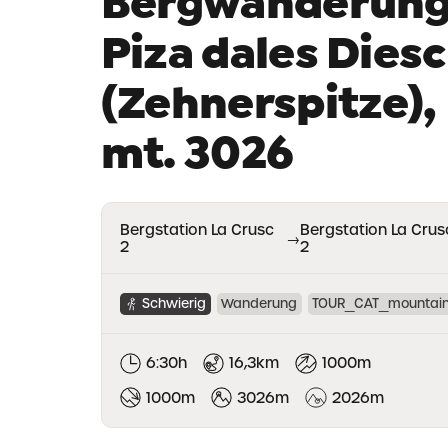
Bergwanderun
Piza dales Diesc
(Zehnerspitze),
mt. 3026
Bergstation La Crusc
Bergstation La Crus
→
2
2
Schwierig
Wanderung
TOUR_CAT_mountai
6:30h
16,3km
1000m
1000m
3026m
2026m