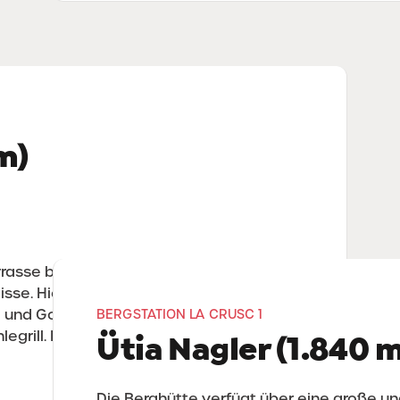
m)
rasse bietet Raum für kulinarische
lisse. Hier genießen Sie Spezialitäten wie
 und Gourmetgerichte, aber auch
BERGSTATION LA CRUSC 1
grill. Highlight für Groß und Klein ist das
Ütia Nagler (1.840 m
Die Berghütte verfügt über eine große u