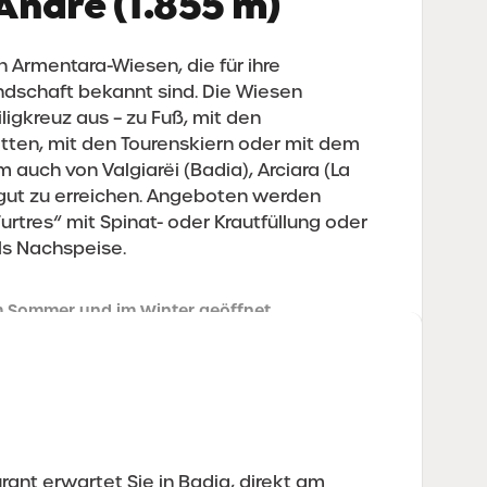
André (1.855 m)
n Armentara-Wiesen, die für ihre
ndschaft bekannt sind. Die Wiesen
ligkreuz aus – zu Fuß, mit den
tten, mit den Tourenskiern oder mit dem
 auch von Valgiarëi (Badia), Arciara (La
s gut zu erreichen. Angeboten werden
urtres“ mit Spinat- oder Krautfüllung oder
als Nachspeise.
m Sommer und im Winter geöffnet
Facebook
rant erwartet Sie in Badia, direkt am