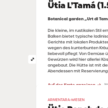
Ütia L’Tamá (1
Botanical garden „Urt dl Ta
Die kleine, im rustikalen Stil 
Balken bietet typische ladin
Gerichte mit lokalen Produkten
wegen des kunterbunten Kräu
liebevoll pflegt: Von Gemüse ü
Gewürzen wird hier allerlei Kö
angebaut. Die Hütte ist mit de
Abendessen mit Reservierung
Auf der Karte anzeigen
I
Str. Rainé, 25 - Badia 39036
T. +3
ARMENTARA-WIESEN