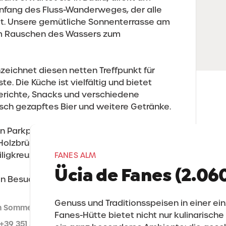
fang des Fluss-Wanderweges, der alle
det. Unsere gemütliche Sonnenterrasse am
em Rauschen des Wassers zum
zeichnet diesen netten Treffpunkt für
e. Die Küche ist vielfältig und bietet
 Gerichte, Snacks und verschiedene
isch gezapftes Bier und weitere Getränke.
n Parkplatz und sind von der
olzbrücke leicht erreichbar. Die
gkreuz sind in 2 Min. zu Fuß erreichbar.
FANES ALM
Ücia de Fanes (2.06
ren Besuch.
Genuss und Traditionsspeisen in einer ei
m Sommer und im Winter geöffnet
Fanes-Hütte bietet nicht nur kulinarisc
 +39 351 327 9791
badia-pub.com