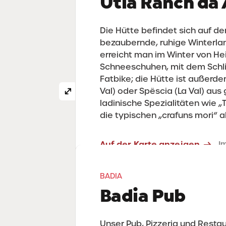
Ütia Ranch da 
Die Hütte befindet sich auf de
bezaubernde, ruhige Winterla
erreicht man im Winter von Hei
Schneeschuhen, mit dem Schli
Fatbike; die Hütte ist außerdem
Val) oder Spëscia (La Val) au
ladinische Spezialitäten wie „T
die typischen „crafuns mori“ 
Auf der Karte anzeigen
I
T. +39 0471 843174
T. 328 8091870
BADIA
Badia Pub
Unser Pub, Pizzeria und Restau