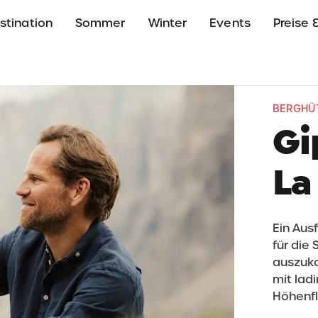
stination
Sommer
Winter
Events
Preise &
BERGHÜT
Gi
La
Ein Ausf
für die
auszuko
mit lad
Höhenfl