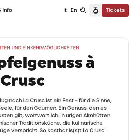
 Info
It
En
Tickets
TEN UND EINKEHRMÖGLICHKEITEN
pfelgenuss à
 Crusc
lug nach La Crusc ist ein Fest – für die Sinne,
 Seele, für den Gaumen. Ein Genuss, den es
sten gilt, wortwörtlich. In urigen Almhütten
inischer Traditionsküche, die kulinarische
üge verspricht. So kostbar is(s)t La Crusc!