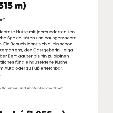
.515 m)
má“
errichtete Hütte mit jahrhundertealten
ische Spezialitäten und hausgemachte
. Ein Besuch lohnt sich allein schon
tergartens, den Gastgeberin Helga
ber Bergkräuter bis hin zu alpinen
stliches für die hauseigene Küche
m Auto oder zu Fuß erreichbar.
.
m Sommer und im Winter geöffnet
9 333 4918190
Facebook
Instagram