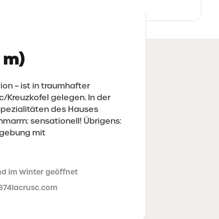
 m)
on – ist in traumhafter
Kreuzkofel gelegen. In der
Spezialitäten des Hauses
arrn: sensationell! Übrigens:
Umgebung mit
d im Winter geöffnet
9874
lacrusc.com