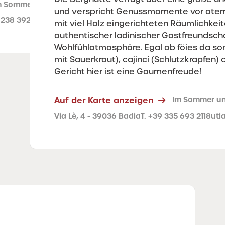
m Sommer und im Winter geöffnet
und verspricht Genussmomente vor atem
 238 3927
rifugiolee.it
mit viel Holz eingerichteten Räumlichkei
authentischer ladinischer Gastfreundscha
Wohlfühlatmosphäre. Egal ob föies da soni
mit Sauerkraut), cajincí (Schlutzkrapfen)
Gericht hier ist eine Gaumenfreude!
Auf der Karte anzeigen
Im Sommer un
Via Lè, 4 - 39036 Badia
T. +39 335 693 2118
uti