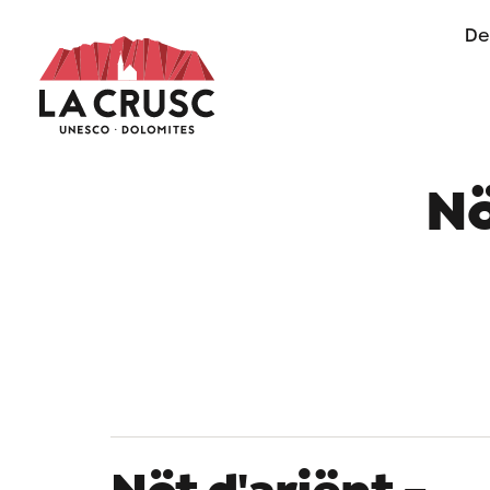
De
of life in Alta Badia
Nö