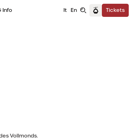
 Info
It
En
Tickets
t des Vollmonds.