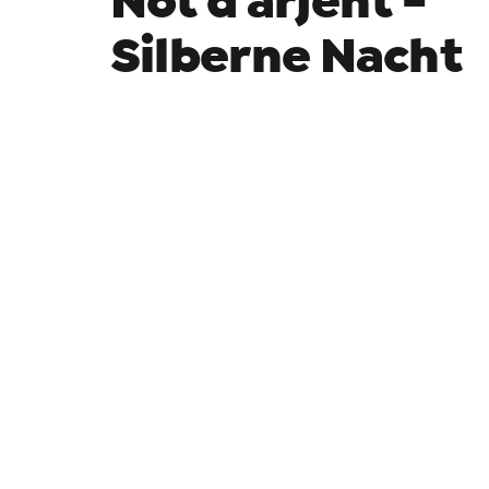
Nöt d'arjënt -
Silberne Nacht