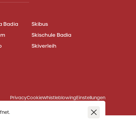
a Badia
Skibus
am
Skischule Badia
o
Skiverleih
Privacy
Cookie
Whistleblowing
Einstellungen
fnet.