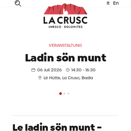
It
En
fe
n
ta
dia
VERANSTALTUNG
Ladin sön munt
06 Juli 2026
14:30 - 16:30
Lé Hütte, La Crusc, Badia
Le ladin sön munt -