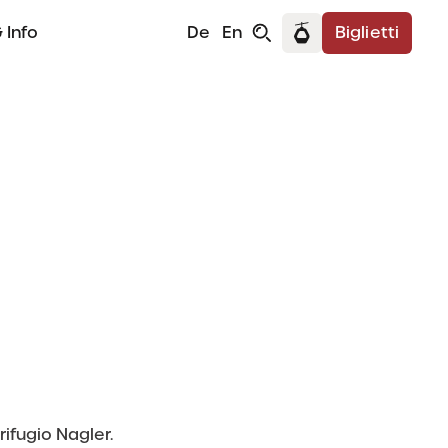
 Info
De
En
Biglietti
a
rifugio Nagler.