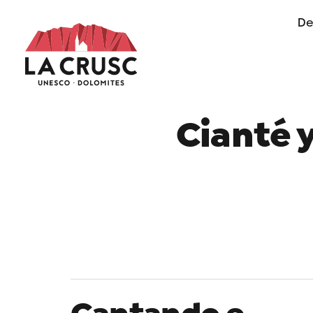
De
of life in Alta Badia
Cianté 