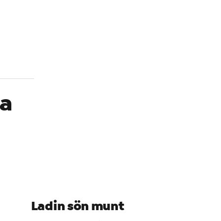
I
Società 
 a
Ladin sön munt