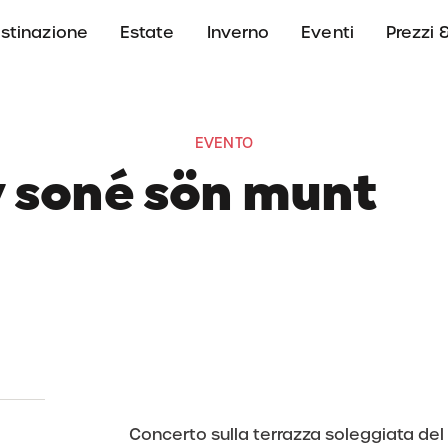
stinazione
Estate
Inverno
Eventi
Prezzi &
EVENTO
y soné sön munt
23 agosto 2026
13:30 - 15:00
Rifugio Nagler, Badi
Concerto sulla terrazza soleggiata del 