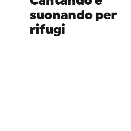
Cantando e
suonando per
rifugi