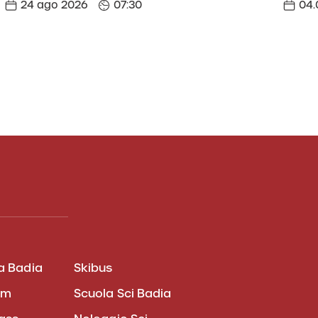
24 ago 2026
07:30
04.
a Badia
Skibus
am
Scuola Sci Badia