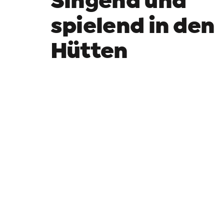
Singend und
spielend in den
Hütten