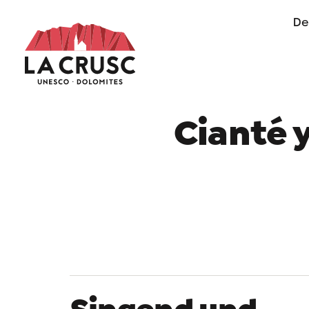
De
of life in Alta Badia
Cianté 