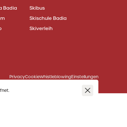
a Badia
Skibus
am
Skischule Badia
o
Skiverleih
Privacy
Cookie
Whistleblowing
Einstellungen
fnet.