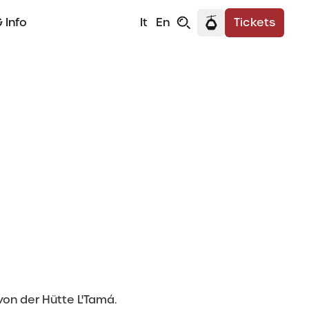
 Info
It
En
Tickets
on der Hütte L'Tamá.