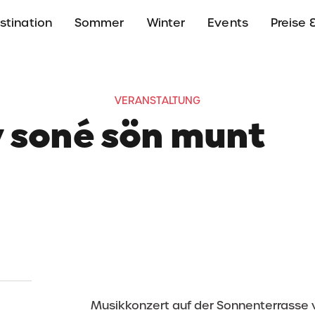
stination
Sommer
Winter
Events
Preise &
VERANSTALTUNG
y soné sön munt
19 Juli 2026
13:30 - 15:00
Rifugio L'Tamá, Badia
Musikkonzert auf der Sonnenterrasse v